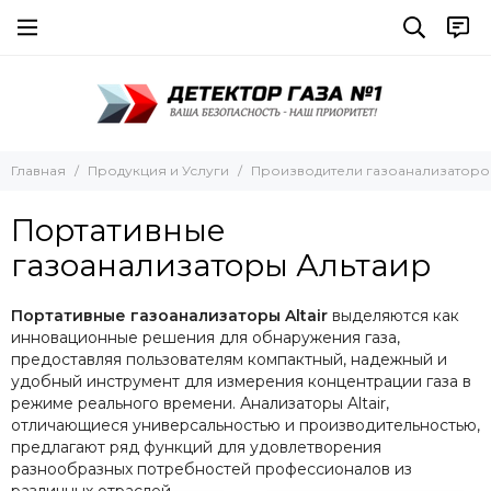
Производители газоанализаторов
MSA Safety
Портативные газоанализаторы Альтаир
Все товары
Все товары
Все товары
ТОП-СЕНС
Портативные газоанализаторы Альтаир
Одноканальные Altair
ЛидерГазДетектор
Многоканальные Altair
Стационарные
Группа Компаний “ЭРИС”
Главная
Продукция и Услуги
Производители газоанализаторо
НПО "Прибор" ганк"
Портативные
BW Technologies by Honeywell
MSA Safety
газоанализаторы Альтаир
Drager
Honeywell Analitycs
Портативные газоанализаторы Altair
выделяются как
Rae Systems
инновационные решения для обнаружения газа,
Crowcon
предоставляя пользователям компактный, надежный и
Status Scientific Controls
удобный инструмент для измерения концентрации газа в
режиме реального времени. Анализаторы Altair,
GfG
отличающиеся универсальностью и производительностью,
КИПА
предлагают ряд функций для удовлетворения
Teledyne GMI
разнообразных потребностей профессионалов из
Группа Компаний «ЭМИ»