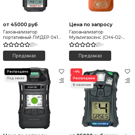
45000 руб
Цена по запросу
Газоанализатор
Газоанализатор
портативный ЛИДЕР 041
Мультигазсенс (CH4-O2-
(контроль до 4 газов)
CO2)
0
0
Предзаказ
Предзаказ
−4%