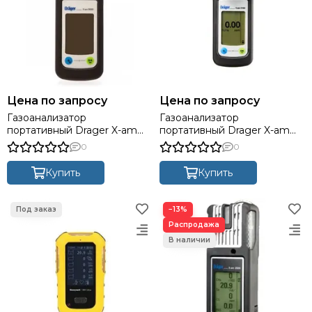
Цена по запросу
Цена по запросу
Газоанализатор
Газоанализатор
портативный Drager X-am
портативный Drager X-am
5000 (контроль до 5 газов)
5100
0
0
Купить
Купить
−13%