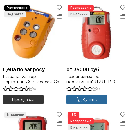
Цена по запросу
35000 руб
Газоанализатор
Газоанализатор
портативный с насосом Gas
портативный ЛИДЕР 01
PRO 1 (контроль до 5 газов)
(контроль одного газа: CO,
0
0
H2S, O2)
Предзаказ
Купить
−5%