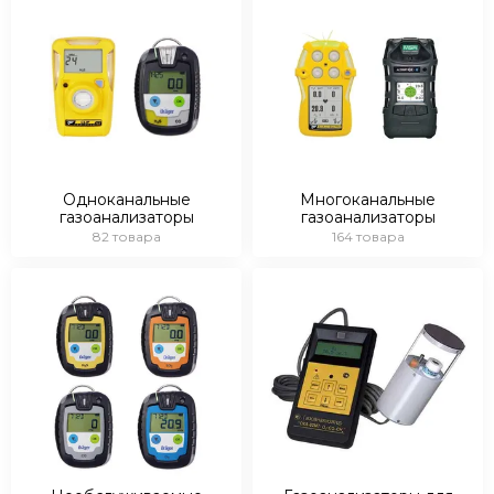
многих производителей анализаторов, мы можем
предоставить интересные условия сотрудничества, как в
плане стоимости, так и в плане условий оплаты и
поставки! Цена на сигнализатор загазованности вас
приятно удивит и вы сможете выгодно купить
сигнализатор загазованности в Москве с доставкой по
РФ.
Многие позиции есть на складе, поэтому купить
необходимый прибор просто, мы можем отгрузить ваш
Одноканальные
Многоканальные
газоанализаторы
газоанализаторы
заказ в самые сжатые сроки!
82 товара
164 товара
В данном разделе Вы найдете переносные (портативные
или индивидуальные) приборы следующих типов:
одноканальные (с неограниченным сроком
жизни, а также 2-х и 3-х годичные
необслуживаемые);
многоканальные - определяющие
одновременно от 1 до 7 газов;