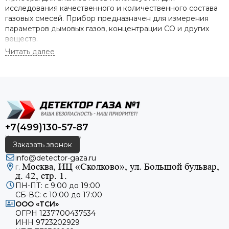
исследования качественного и количественного состава
газовых смесей. Прибор предназначен для измерения
параметров дымовых газов, концентрации СО и других
веществ.
Переносной или портативный анализатор газа – прибор,
предназначенный для анализа газовой среды в рабочей
зоне.
Посредством контроля горючих или токсичных веществ в
воздухе он обеспечивает безопасность человека в
рабочих условиях и применяется в различных отраслях
+7(499)130-57-87
промышленности. Анализаторы газа применяются для
контроля содержания газов в воздухе рабочей зоны в
Заказать звонок
период нахождения там человека и предупреждают о
info@detector-gaza.ru
превышении заданных порогов концентрации газов с
Москва, ИЦ «Сколково», ул. Большой бульвар,
г.
помощью световой и звуковой сигнализации.
д. 42, стр. 1.
ПН-ПТ: с 9:00 до 19:00
Особенности портативных анализаторов
СБ-ВС: с 10:00 до 17:00
ООО «ТСИ»
ОГРН 1237700437534
К отличительным особенностям таких анализаторов
ИНН 9723202929
(сигнализаторов) можно отнести их небольшие размеры,