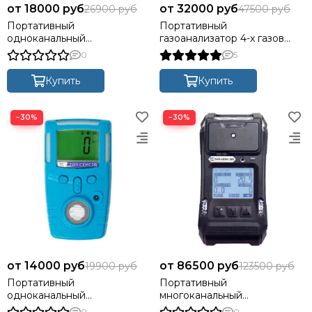
18000 руб
32000 руб
26900 руб
47500 руб
Портативный
Портативный
одноканальный
газоанализатор 4-х газов
газоанализатор "ТОП-СЕНС
"ТОП-СЕНС 310"
0
5
260"
Купить
Купить
−30%
−30%
14000 руб
86500 руб
19900 руб
123500 руб
Портативный
Портативный
одноканальный
многоканальный
газоанализатор "ТОП-СЕНС
газоанализатор “ТОП-СЕНС
0
0