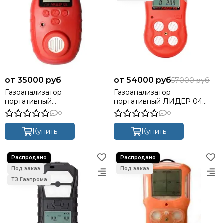
35000 руб
54000 руб
57000 руб
Газоанализатор
Газоанализатор
портативный
портативный ЛИДЕР 04
одноканальный ЛИДЕР 02
(контроль от 1 до 4 газов: Ex,
0
0
O2, CO, H2S)
Купить
Купить