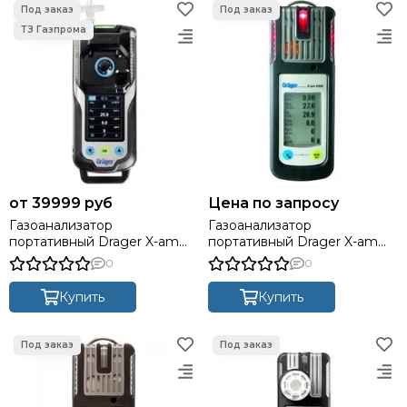
39999 руб
Цена по запросу
Газоанализатор
Газоанализатор
портативный Drager X-am
портативный Drager X-am
8000 (контроль до 7 газов)
5600 (контроль до 6 газов)
0
0
Купить
Купить