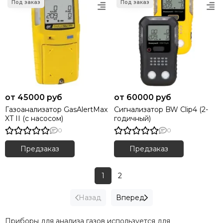
45000 руб
60000 руб
Газоанализатор GasAlertMax
Сигнализатор BW Clip4 (2-
XT II (с насосом)
годичный)
0
0
Предзаказ
Предзаказ
1
2
Назад
Вперед
Приборы для анализа газов используется для