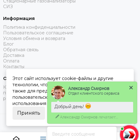
Стационарные газоанализаторы
СИЗ
Информация
Политика конфиденциальности
Пользовательское соглашение
Условия обмена и возврата
Блог
Обратная связь
Доставка
Оплата
Контакты
О компании
Этот сайт использует cookie-файлы и другие
технологии, чтобы помочь Вам в навигации, а
Компания «ДЕТЕКТОР ГАЗА №1» специализируется на
Александр Смирнов
также для предоставления лучшего
поставках газоанализаторов, с доставкой в Москве, МО и
Отдел клиентского сервиса
пользовательского опыта и анализа
регионах РФ.
использования наших продуктов и услуг.
Добрый день!
Принять
Александр Смирнов
печатает...
2026 © ДЕТЕКТОР ГАЗА 1.
Карта сайта
Введите сообщение