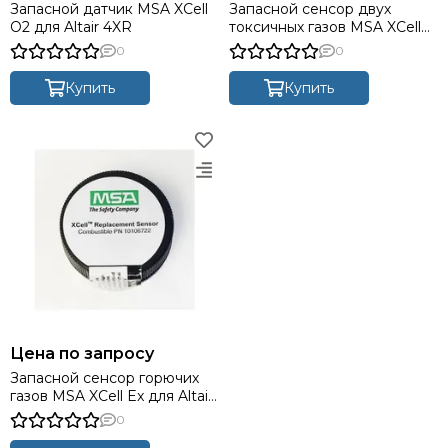
Запасной датчик MSA XCell
Запасной сенсор двух
O2 для Altair 4XR
токсичных газов MSA XCell
CO/H2S для Altair 4XR
0
0
Купить
Купить
Цена по запросу
Запасной сенсор горючих
газов MSA XCell Ex для Altair
4XR
0