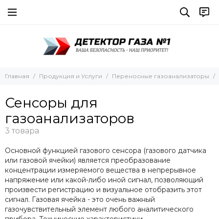
Переносные газоанализаторы
Аксессуары и запчасти
Все товары
Все товары
Одноканальные газоанализаторы
Насосы
Многоканальные газоанализаторы
Зонды для забора проб
Необслуживаемые газоанализаторы (на 2 и 3 года)
Сенсоры для газоанализаторов
Главная
Продукция и Услуги
Переносные газоанализаторы
Газоанализаторы для колодцев и канализаций
Сенсоры для
Течеискатели
Газоанализаторы для экологического мониторинга
газоанализаторов
(ПДК)
Газоанализаторы с PID-сенсором
Газоанализаторы отходящих газов
Основной функцией газового сенсора (газового датчика
Технологические газоанализаторы
или газовой ячейки) является преобразование
Док-станции и управление
концентрации измеряемого вещества в непрерывное
Аксессуары и запчасти
напряжение или какой-либо иной сигнал, позволяющий
произвести регистрацию и визуальное отобразить этот
сигнал. Газовая ячейка - это очень важный
газочувствительный элемент любого аналитического