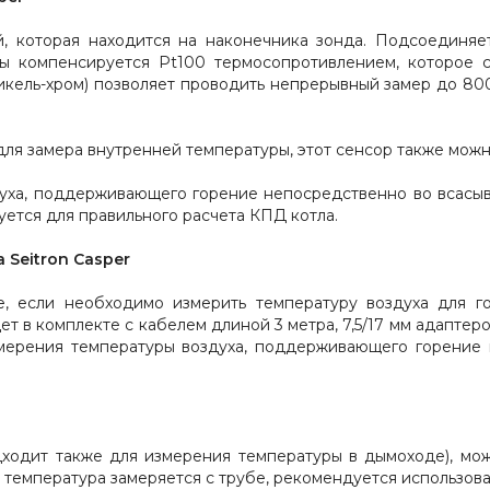
, которая находится на наконечника зонда. Подсоединяе
ры компенсируется Pt100 термосопротивлением, которое 
икель-хром) позволяет проводить непрерывный замер до 800
ля замера внутренней температуры, этот сенсор также можн
духа, поддерживающего горение непосредственно во всасы
уется для правильного расчета КПД котла.
 Seitron Casper
, если необходимо измерить температуру воздуха для гор
т в комплекте с кабелем длиной 3 метра, 7,5/17 мм адаптеро
змерения температуры воздуха, поддерживающего горение 
ходит также для измерения температуры в дымоходе), мо
 температура замеряется с трубе, рекомендуется использов