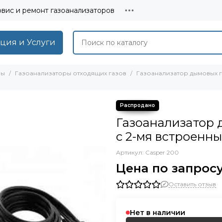
вис и ремонт газоанализаторов
ция и Услуги
ры
Газоанализаторы отходящих газов
Газоанализатор дымовых га
Газоанализатор д
с 2-мя встроенн
Артикул:
Casper 200
Цена по запрос
Оставить отзыв
Нет в наличии