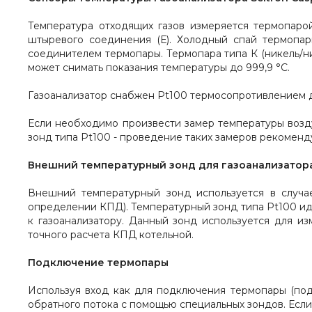
Температура отходящих газов измеряется термопарой
штыревого соединения
(Е). Холодный спай термопа
соединителем термопары. Термопара типа К (никель/н
может снимать показания температуры до 999,9 °С.
Газоанализатор снабжен Pt100 термосопротивлением д
Если необходимо произвести замер температуры воз
зонд типа Pt100 - проведение таких замеров рекоменд
Внешний температурный зонд
для газоанализатора
Внешний температурный зонд используется в случае
определении КПД). Температурный зонд типа Pt100 иде
к газоанализатору. Данный зонд используется для и
точного расчета КПД котельной.
Подключение термопары
Используя вход как для подключения термопары (под
обратного потока с помощью специальных зондов. Если