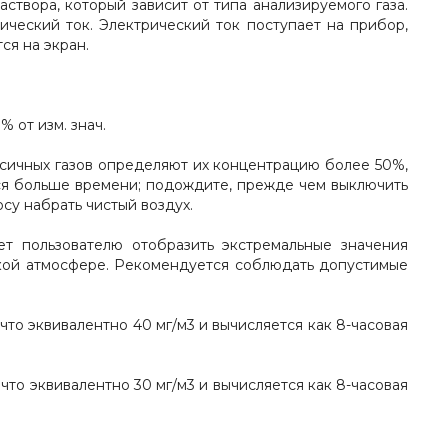
створа, который зависит от типа анализируемого газа.
рический ток. Электрический ток поступает на прибор,
ся на экран.
% от изм. знач.
оксичных газов определяют их концентрацию более 50%,
тся больше времени; подождите, прежде чем выключить
су набрать чистый воздух.
яет пользователю отобразить экстремальные значения
акой атмосфере. Рекомендуется соблюдать допустимые
то эквивалентно 40 мг/м3 и вычисляется как 8-часовая
то эквивалентно 30 мг/м3 и вычисляется как 8-часовая