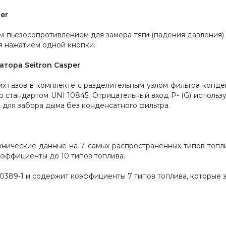
er
пьезосопротивлением для замера тяги (падения давления) в
ся нажатием одной кнопки.
атора Seitron Casper
их газов в комплекте с разделительным узлом фильтра конд
о стандартом UNI 10845. Отрицательный вход Р- (G) использ
 для забора дыма без конденсатного фильтра.
хнические данные на 7 самых распространенных типов топл
эффициенты до 10 типов топлива.
389-1 и содержит коэффициенты 7 типов топлива, которые з