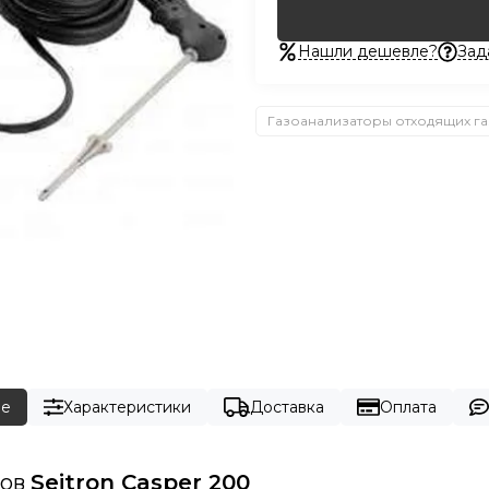
Нашли дешевле?
Зад
Газоанализаторы отходящих г
ие
Характеристики
Доставка
Оплата
зов
Seitron Casper 200