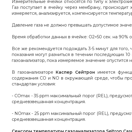
Измерительные ячейки относятся по типу к электрохим
Газ поступает в ячейку через мембрану, происходит х
измеряется, анализируется, компенсируется температу
Давление газа не должно превышать допустимое значен
Время обработки данных в ячейке: О2=50 сек. на 90% от и
Все же рекомендуется подождать 3-5 минут для того, 
показания могут разниться в течении последующих 10
газоанализатор, пока измеряемое значение опустится н
В газоанализаторе
Каспер Сейтрон
имеется функц
содержания СО и NO в окружающей среде, чтобы пров
стандартам условия:
- СОmaх - 35 ppm максимальный порог (REL), предусмо
средневзвешанная концентрация.
- NOmax - 25 ppm максимальный порог (REL), предусмо
средневзвешанная концентрация.
Сенсоры температуры
газоанализатора Seitron Cas