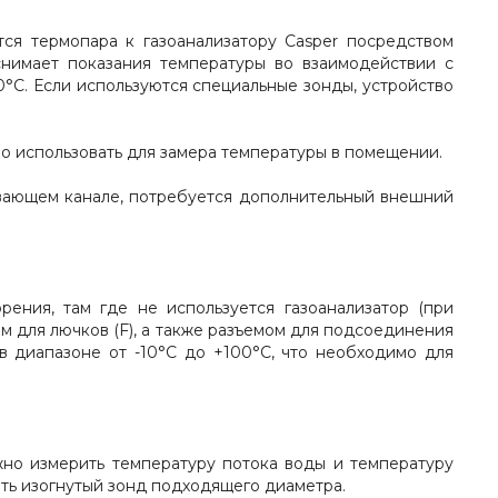
тся термопара к газоанализатору Casper посредством
снимает показания температуры во взаимодействии с
°С. Если используются специальные зонды, устройство
о использовать для замера температуры в помещении.
вающем канале, потребуется дополнительный внешний
ения, там где не используется газоанализатор (при
м для лючков (F), а также разъемом для подсоединения
в диапазоне от -10°С до +100°С, что необходимо для
жно измерить температуру потока воды и температуру
ать изогнутый зонд подходящего диаметра.