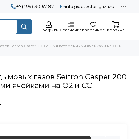
+7(499)130-57-87
info@detector-gaza.ru
Профиль
Сравнение
Избранное
Корзина
зов Seitron Casper 200 с 2-мя встроенными ячейками на О2 и
ымовых газов Seitron Casper 200
ыми ячейками на О2 и СО
у