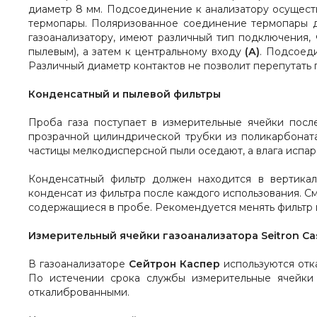
диаметр 8 мм. Подсоединение к анализатору осущест
термопары. Поляризованное соединение термопары до
газоанализатору, имеют различный тип подключения,
пылевым), а затем к центральному входу
(А)
. Подсоед
Различный диаметр контактов не позволит перепутать
Конденсатный и пылевой фильтры
Проба газа поступает в измерительные ячейки после
прозрачной цилиндрической трубки из поликарбоната 
частицы мелкодисперсной пыли оседают, а влага испар
Конденсатный фильтр должен находится в вертикал
конденсат из фильтра после каждого использования. С
содержащиеся в пробе. Рекомендуется менять фильтр п
Измерительный ячейки
газоанализатора Seitron Ca
В газоанализаторе
Сейтрон Каспер
используются отка
По истечении срока службы измерительные ячейки 
откалиброванными.