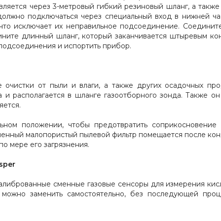
вляется через 3-метровый гибкий резиновый шланг, а такж
лжно подключаться через специальный вход в нижней час
 что исключает их неправильное подсоединение. Соединит
ините длинный шланг, который заканчивается штыревым ко
 подсоединения и испортить прибор.
 очистки от пыли и влаги, а также других осадочных про
и располагается в шланге газоотборного зонда. Также он п
яется.
ьном положении, чтобы предотвратить соприкосновение 
менный малопористый пылевой фильтр помещается после кон
о мере его загрязнения.
sper
либрованные сменные газовые сенсоры для измерения кислор
можно заменить самостоятельно, без последующей проц