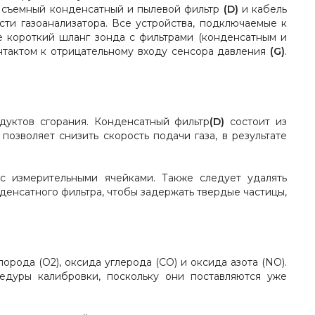
е съемный конденсатный и пылевой фильтр
(D)
и кабель
ти газоанализатора. Все устройства, подключаемые к
е короткий шланг зонда с фильтрами (конденсатным и
нтактом к отрицательному входу сенсора давления
(G)
.
дуктов сгорания. Конденсатный фильтр
(D)
состоит из
озволяет снизить скорость подачи газа, в результате
с измерительными ячейками. Также следует удалять
денсатного фильтра, чтобы задержать твердые частицы,
ода (О2), оксида углерода (СО) и оксида азота (NO).
едуры калибровки, поскольку они поставляются уже