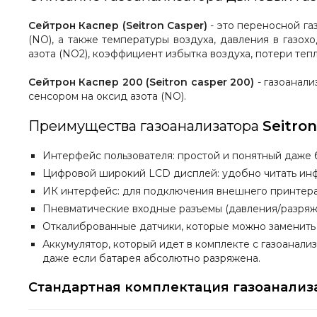
Сейтрон Каспер (Seitron Casper)
- это переносной га
(NO), а также температуры воздуха, давления в газо
азота (NO2), коэффициент избытка воздуха, потери тепл
Сейтрон Каспер 200 (Seitron casper 200)
- газоанали
сенсором на оксид азота (NO).
Преимущества газоанализатора
Seitro
Интерфейс пользователя: простой и понятный даже 
Цифровой широкий LCD дисплей: удобно читать ин
ИК интерфейс: для подключения внешнего принтера
Пневматические входные разъемы (давления/разряже
Откалиброванные датчики, которые можно заменить 
Аккумулятор, который идет в комплекте с газоанализ
даже если батарея абсолютно разряжена.
Стандартная комплектация газоанализ