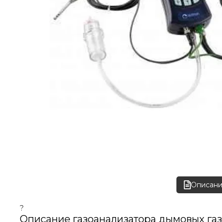
Описан
?
Описание газоанализатора дымовых га