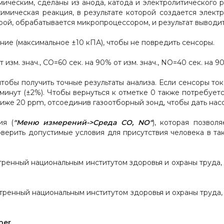
ическим, сделаны из анода, катода и электролитического ра
имическая реакция, в результате которой создается элект
рой, обрабатывается микропроцессором, и результат выводит
ие (максимальное ±10 кПА), чтобы не повредить сенсоры.
зм. знач., СО=60 сек. на 90% от изм. знач., NO=40 сек. на 90
чтобы получить точные результаты анализа. Если сенсоры т
 минут (±2%). Чтобы вернуться к отметке 0 также потребуе
иже 20 ppm, отсоединив газоотборный зонд, чтобы дать насо
ия (
"Меню измерений->Среда СО, NO"
), которая позвол
ерить допустимые условия для присутствия человека в т
тренный национальным институтом здоровья и охраны труда, ч
тренный национальным институтом здоровья и охраны труда, ч
per