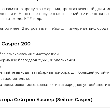
зоанализатор продуктов сгорания, предназначенный для измер
ходе и тяги. На основе полученных значений вычисляются с
а в газоходе, КПД и др.
затор имеет
2 встроенные ячейки для измерения кислорода (
n Casper 200
:
без ознакомления с инструкцией.
формацию благодаря функции увеличения.
.
ния) не выходят за габариты прибора: для большей устойчив
самостоятельно.
атором, может использоваться и как зарядное устройство, и к
атора
Сейтрон Каспер (Seitron Casper)