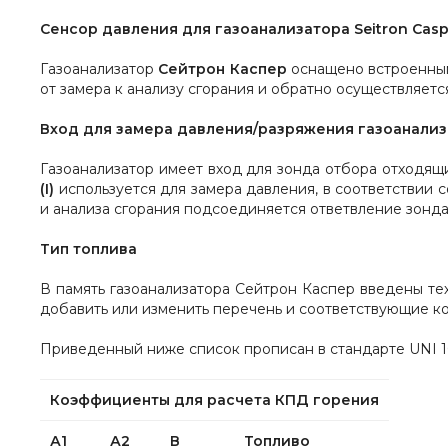
Сенсор давления
для газоанализатора Seitron Casp
Газоанализатор
Сейтрон Каспер
оснащено встроенным 
от замера к анализу сгорания и обратно осуществляет
Вход для замера давления/разряжения
газоанализ
Газоанализатор имеет вход для зонда отбора отходящ
(I)
используется для замера давления, в соответствии с
и анализа сгорания подсоединяется ответвление зонда
Тип топлива
В память газоанализатора Сейтрон Каспер введены те
добавить или изменить перечень и соответствующие ко
Приведенный ниже список прописан в стандарте UNI 10
Коэффициенты для расчета КПД горения
А1
А2
В
Топливо