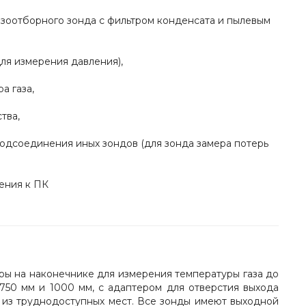
азоотборного зонда с фильтром конденсата и пылевым
для измерения давления),
а газа,
тва,
подсоединения иных зондов (для зонда замера потерь
ения к ПК
ы на наконечнике для измерения температуры газа до
750 мм и 1000 мм, с адаптером для отверстия выхода
в из труднодоступных мест. Все зонды имеют выходной