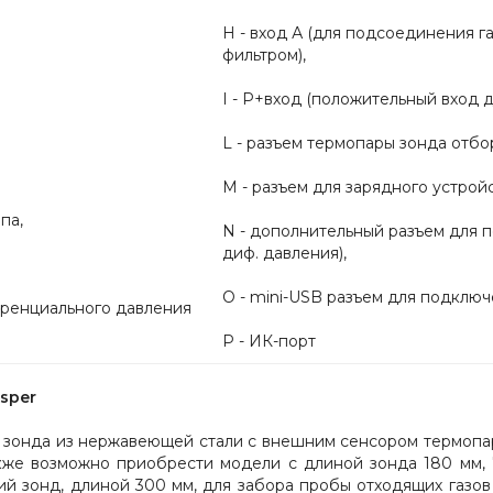
Н - вход А (для подсоединения г
фильтром),
I - Р+вход (положительный вход 
L - разъем термопары зонда отбор
М - разъем для зарядного устройс
па,
N - дополнительный разъем для 
диф. давления),
О - mini-USB разъем для подключ
еренциального давления
Р - ИК-порт
sper
 зонда из нержавеющей стали с внешним сенсором термопар
акже возможно приобрести модели с длиной зонда 180 мм, 
й зонд, длиной 300 мм, для забора пробы отходящих газо