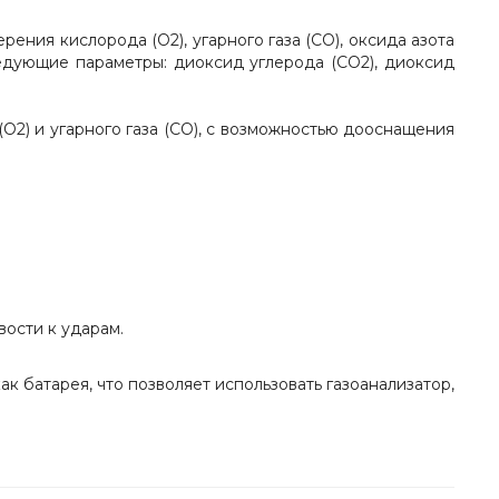
ения кислорода (О2), угарного газа (СО), оксида азота
ледующие параметры: диоксид углерода (СО2), диоксид
О2) и угарного газа (СО), с возможностью дооснащения
ости к ударам.
ак батарея, что позволяет использовать газоанализатор,