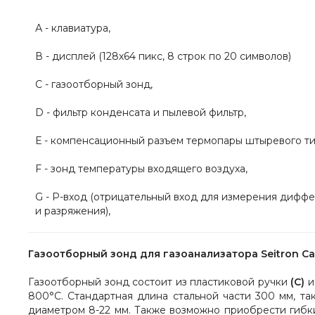
А - клавиатура,
В - дисплей (128х64 пикс, 8 строк по 20 символов)
С - газоотборный зонд,
D - фильтр конденсата и пылевой фильтр,
Е - компенсационный разъем термопары штыревого ти
F - зонд температуры входящего воздуха,
G - Р-вход (отрицательный вход для измерения дифф
и разряжения),
Газоотборный зонд для газоанализатора Seitron Ca
Газоотборный зонд состоит из пластиковой ручки
(С)
и
800°С. Стандартная длина стальной части 300 мм, т
диаметром 8-22 мм. Также возможно приобрести гибки