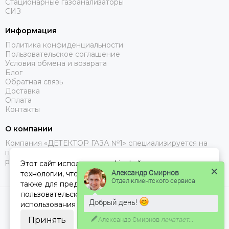
Стационарные газоанализаторы
СИЗ
Информация
Политика конфиденциальности
Пользовательское соглашение
Условия обмена и возврата
Блог
Обратная связь
Доставка
Оплата
Контакты
О компании
Компания «ДЕТЕКТОР ГАЗА №1» специализируется на
поставках газоанализаторов, с доставкой в Москве, МО и
регионах РФ.
Этот сайт использует cookie-файлы и другие
Александр Смирнов
технологии, чтобы помочь Вам в навигации, а
Отдел клиентского сервиса
также для предоставления лучшего
пользовательского опыта и анализа
Добрый день!
2026 © ДЕТЕКТОР ГАЗА 1.
Карта сайта
использования наших продуктов и услуг.
Александр Смирнов
печатает...
Принять