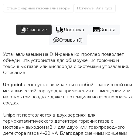
ЗАО НПП «Электронстандарт»
Стационарные газоанализаторы
Honeywell Analitycs
Описание
Доставка
Оплата
Отзывы (0)
Устанавливаемый на DIN-рейке контроллер позволяет
объединить устройства для обнаружения горючих и
токсичных газов или кислорода с системами управления.
Описание
Unipoint
легко устанавливается в любой пластиковый или
металлический корпус для применения в помещении или
на открытом воздухе даже в потенциально взрывоопасных
средах.
Unipoint поставляется в двух версиях: для
термокаталитического детектора горючих газов с
мостовым выходом мВ и для двух- или трехпроводного
детектора газов 4–20 мА. Благодаря сменным концевым