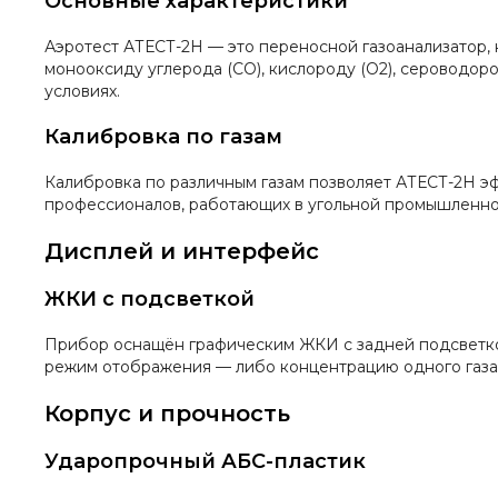
Основные характеристики
Аэротест АТЕСТ-2Н — это переносной газоанализатор, к
монооксиду углерода (СО), кислороду (О2), сероводоро
условиях.
Калибровка по газам
Калибровка по различным газам позволяет АТЕСТ-2Н эф
профессионалов, работающих в угольной промышленнос
Дисплей и интерфейс
ЖКИ с подсветкой
Прибор оснащён графическим ЖКИ с задней подсветкой
режим отображения — либо концентрацию одного газа,
Корпус и прочность
Ударопрочный АБС-пластик