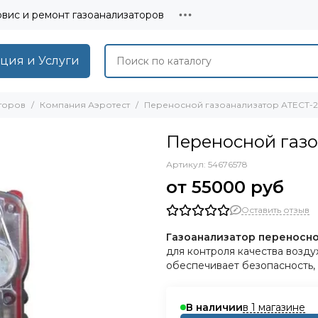
вис и ремонт газоанализаторов
ция и Услуги
торов
Компания Аэротест
Переносной газоанализатор АТЕСТ-2
Переносной газо
Артикул:
54676578
55000 руб
Оставить отзыв
Газоанализатор переносн
для контроля качества воздух
обеспечивает безопасность, 
в 1 магазине
В наличии