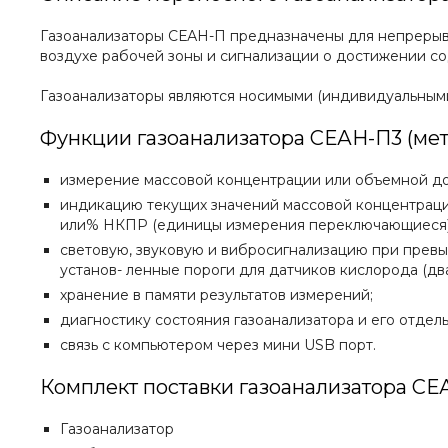
Газоанализаторы СЕАН-П предназначены для непрерывны
воздухе рабочей зоны и сигнализации о достижении с
Газоанализаторы являются носимыми (индивидуальным
Функции газоанализатора СЕАН-П3 (метан
измерение массовой концентрации или объемной до
индикацию текущих значений массовой концентрации
или% НКПР (единицы измерения переключающиеся)
световую, звуковую и вибросигнализацию при превы
установ- ленные пороги для датчиков кислорода (дв
хранение в памяти результатов измерений;
диагностику состояния газоанализатора и его отдель
связь с компьютером через мини USB порт.
Комплект поставки газоанализатора СЕАН
Газоанализатор