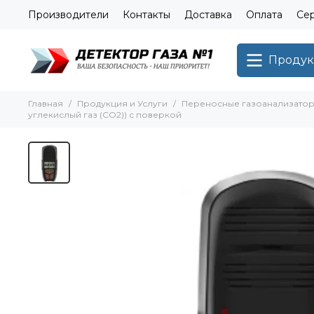
Производители
Контакты
Доставка
Оплата
Сер
Продук
Главная
Продукция и Услуги
Переносные газоанализато
углекислый газ (CO2)) с поверкой