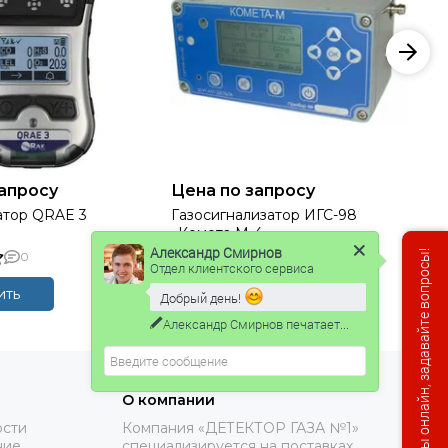
запросу
Цена по запросу
атор QRAE 3
Газосигнализатор ИГС-98
Га
«Комета М-4»
Александр Смирнов
Мы онлайн, задавайте вопросы!
0
0
Отдел клиентского сервиса
ить
Купить
Добрый день!
Александр Смирнов
печатает...
О компании
ости
Компания «ДЕТЕКТОР ГАЗА №1»
ние
специализируется на поставках