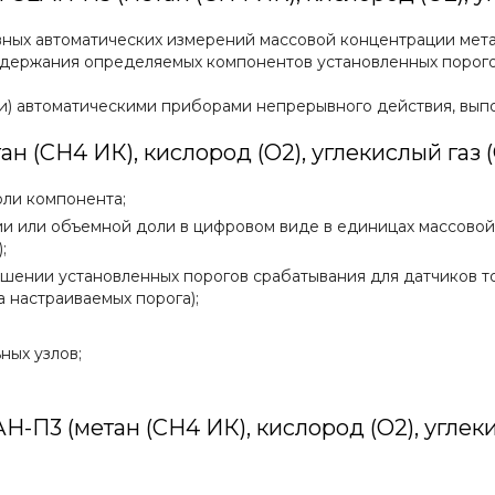
х автоматических измерений массовой концентрации метана 
одержания определяемых компонентов установленных порого
и) автоматическими приборами непрерывного действия, вып
 (СН4 ИК), кислород (O2), углекислый газ (
ли компонента;
 или объемной доли в цифровом виде в единицах массовой к
;
шении установленных порогов срабатывания для датчиков то
а настраиваемых порога);
ных узлов;
-П3 (метан (СН4 ИК), кислород (O2), углекис