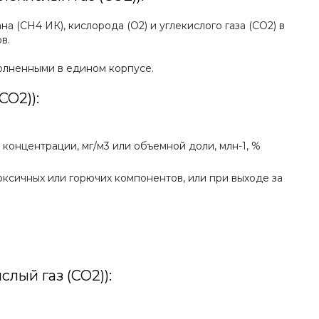
(СН4 ИК), кислорода (O2) и углекислого газа (CO2) в
в.
олненными в едином корпусе.
CO2)):
онцентрации, мг/м3 или объемной доли, млн-1, %
ксичных или горючих компонентов, или при выходе за
лый газ (CO2)):