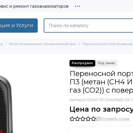
вис и ремонт газоанализаторов
ция и Услуги
ры
Многоканальные газоанализаторы
Переносной портативный г
Переносной пор
П3 (метан (СН4 И
газ (CO2)) с пове
Артикул:
СЕАН-П3-СН4(ИКД)-O2-
Цена по запрос
Оставить отзыв