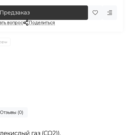
Предзаказ
ать вопрос
Поделиться
торы
Отзывы (0)
екислый газ (CO2)).