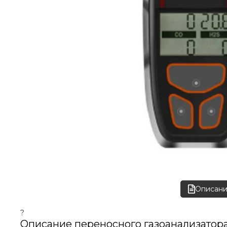
Описан
?
Описание переносного газоанализатора С