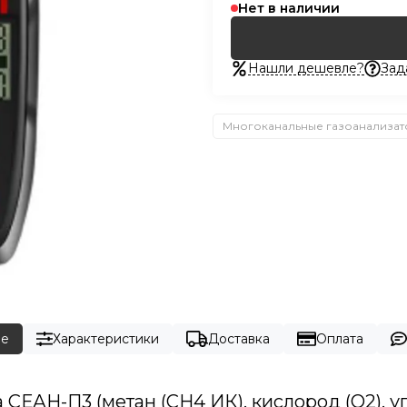
Нет в наличии
Нашли дешевле?
Зад
Многоканальные газоанализа
ие
Характеристики
Доставка
Оплата
ЕАН-П3 (метан (СН4 ИК), кислород (O2), угл