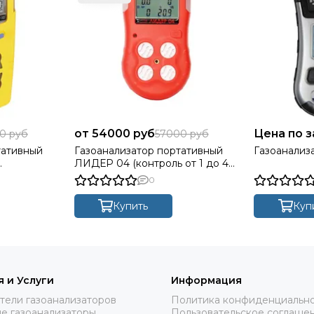
54000 руб
Цена по 
0 руб
57000 руб
тативный
Газоанализатор портативный
Газоанализ
ЛИДЕР 04 (контроль от 1 до 4
 4 ГАЗОВ:
газов: Ex, O2, CO, H2S)
0
Купить
Куп
 и Услуги
Информация
тели газоанализаторов
Политика конфиденциальн
е газоанализаторы
Пользовательское соглаше