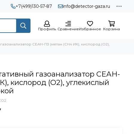
+7(499)130-57-87
info@detector-gaza.ru
Профиль
Сравнение
Избранное
Корзина
азоанализатор СЕАН-П3 (метан (СН4 ИК), кислород (O2),
тативный газоанализатор СЕАН-
К), кислород (O2), углекислый
ркой
CO2
у