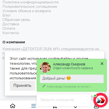
Политика конфиденциальности
Пользовательское соглашение
Условия обмена и возврата
Блог
Обратная связь
Доставка
Оплата
Контакты
О компании
Компания «ДЕТЕКТОР ГАЗА №1» специализируется на
поставках газоанализаторов, с доставкой в Москве, МО и
регионах РФ.
Этот сайт использует cookie-файлы и другие
технологии, чтобы помочь Вам в навигации, а
Александр Смирнов
Отдел клиентского сервиса
также для предоставления лучшего
пользовательского опыта и анализа
2026 © ДЕТЕКТОР ГАЗА 1.
Карта сайта
Добрый день!
использования наших продуктов и услуг.
Принять
Александр Смирнов
печатает...
Введите сообщение