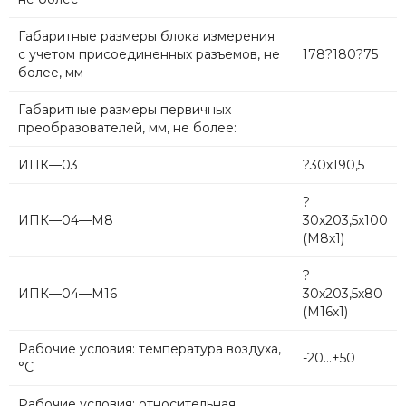
Габаритные размеры блока измерения
с учетом присоединенных разъемов, не
178?180?75
более, мм
Габаритные размеры первичных
преобразователей, мм, не более:
ИПК—03
?30х190,5
?
ИПК—04—М8
30х203,5х100
(М8х1)
?
ИПК—04—М16
30х203,5х80
(М16х1)
Рабочие условия: температура воздуха,
-20...+50
°С
Рабочие условия: относительная