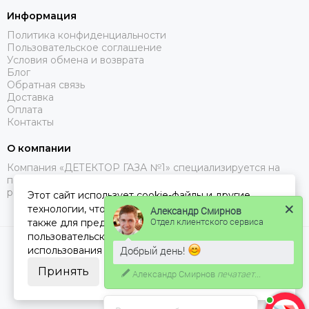
Информация
Политика конфиденциальности
Пользовательское соглашение
Условия обмена и возврата
Блог
Обратная связь
Доставка
Оплата
Контакты
О компании
Компания «ДЕТЕКТОР ГАЗА №1» специализируется на
поставках газоанализаторов, с доставкой в Москве, МО и
регионах РФ.
Этот сайт использует cookie-файлы и другие
технологии, чтобы помочь Вам в навигации, а
Александр Смирнов
Отдел клиентского сервиса
также для предоставления лучшего
пользовательского опыта и анализа
2026 © ДЕТЕКТОР ГАЗА 1.
Карта сайта
Добрый день!
использования наших продуктов и услуг.
Принять
Александр Смирнов
печатает...