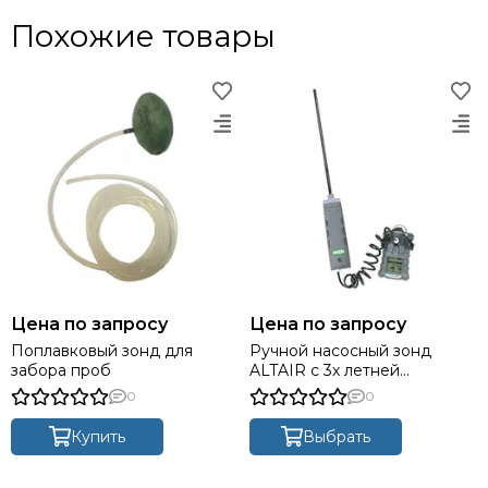
Похожие товары
Цена по запросу
Цена по запросу
Поплавковый зонд для
Ручной насосный зонд
забора проб
ALTAIR с 3х летней
гарантией, зондом,
0
0
калибровочной насадкой и
соединительным шлангом с
Купить
Выбрать
зарядным устройством