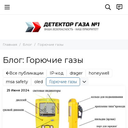
Главная
Блог
Горючие газы
Блог: Горючие газы
Все публикации
IP-код
drager
honeywell
msa safety
oled
Горючие газы
25 Июня 2024