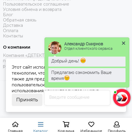
Пользовательское соглашение
Условия обмена и возврата
Блог
Обратная связь
Доставка
Оплата
Контакты
Александр Смирнов
О компании
Отдел клиентского сервиса
Компания «ДЕТЕКТОР ГАЗА №1» специализируется на
Добрый день!
поставках газоанализаторов, с доставкой в Москве, МО и
регионах РФ.
Этот сайт использует cookie-файлы и другие
Предлагаю сэкономить Ваше
технологии, чтобы помочь Вам в навигации, а
время
также для предоставления лучшего
пользовательского опыта и анализа
2026 © ДЕТЕКТОР ГАЗА 1.
Карта сайта
использования наших продуктов и услуг.
Введите сообщение
Принять
Главная
Каталог
Корзина
Избранное
Профиль