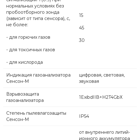
нормальных условиях без
пробоотборного зонда
15
(зависит от типа сенсора), с,
не более:
45
- для горючих газов
30
- для токсичных газов
- для кислорода
Индикация газоанализатора
цифровая, световая,
Сенсон-М
звуковая
Взрывозащита
1ExibdIIВ+Н2T4GbХ
газоанализатора
Степень пылевлагозащиты
IP54
Сенсон-М
от внутреннего литий-
ионного аккумулятора