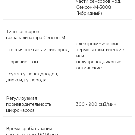
части сенсоров мод.
Сенсон-М-3008
Гибридный)
Типы сенсоров
газоанализатора Сенсон-М:
электрохимические
- токсичные газы и кислород
термокаталитические
или
- горючие газы
полупроводниковые
оптические
- сумма углеводородов,
диоксид углерода
Регулируемая
производительность
300 - 900 см3/мин
микронасоса
Время срабатывания
сигнализации Т(0.9) при