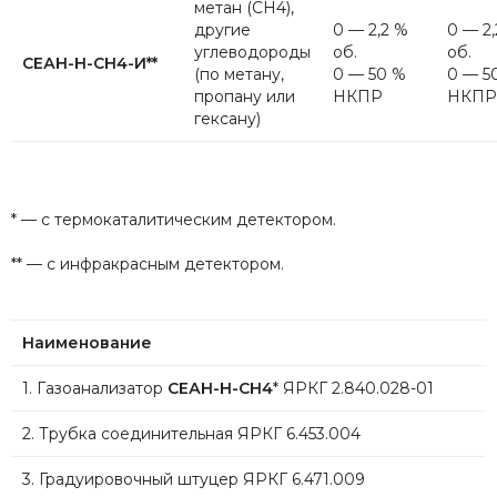
метан (СН4),
другие
0 — 2,2 %
0 — 2
углеводороды
об.
об.
СЕАН-Н-CH4-И**
(по метану,
0 — 50 %
0 — 5
пропану или
НКПР
НКПР
гексану)
* — с термокаталитическим детектором.
** — с инфракрасным детектором.
Наименование
1. Газоанализатор
СЕАН-Н-CH4
* ЯРКГ 2.840.028-01
2. Трубка соединительная ЯРКГ 6.453.004
3. Градуировочный штуцер ЯРКГ 6.471.009