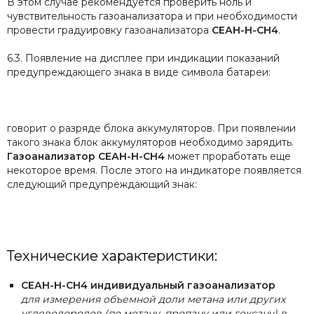
В этом случае рекомендуется проверить ноль и
чувствительность газоанализатора и при необходимости
провести градуировку газоанализатора
СЕАН-Н-CH4
.
6.3. Появление на дисплее при индикации показаний
предупреждающего знака в виде символа батареи:
говорит о разряде блока аккумуляторов. При появлении
такого знака блок аккумуляторов необходимо зарядить.
Газоанализатор СЕАН-Н-CH4
может проработать еще
некоторое время. После этого на индикаторе появляется
следующий предупреждающий знак:
Технические характеристики:
СЕАН-Н-CH4
индивидуальный газоанализатор
для измерения объемной доли метана или других
углеводородов (по метану, пропану или гексану) в