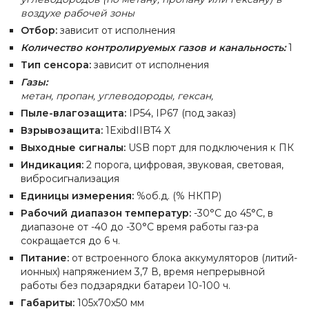
воздухе рабочей зоны
Отбор:
зависит от исполнения
Количество контролируемых газов и канальность:
1
Тип сенсора:
зависит от исполнения
Газы:
метан,
пропан,
углеводороды,
гексан,
Пыле-влагозащита:
IP54, IP67 (под заказ)
Взрывозащита:
1ExibdIIBT4 X
Выходные сигналы:
USB порт для подключения к ПК
Индикация:
2 порога, цифровая, звуковая, световая,
вибросигнализация
Единицы измерения:
%об.д. (% НКПР)
Рабочий диапазон температур:
-30°С до 45°С, в
диапазоне от -40 до -30°С время работы газ-ра
сокращается до 6 ч.
Питание:
от встроенного блока аккумуляторов (литий-
ионных) напряжением 3,7 В, время непрерывной
работы без подзарядки батареи 10-100 ч.
Габариты:
105х70х50 мм