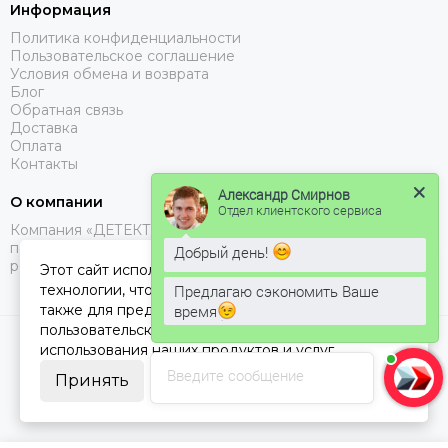
Информация
Политика конфиденциальности
Пользовательское соглашение
Условия обмена и возврата
Блог
Обратная связь
Доставка
Оплата
Контакты
Александр Смирнов
О компании
Отдел клиентского сервиса
Компания «ДЕТЕКТОР ГАЗА №1» специализируется на
поставках газоанализаторов, с доставкой в Москве, МО и
Добрый день!
регионах РФ.
Этот сайт использует cookie-файлы и другие
технологии, чтобы помочь Вам в навигации, а
Предлагаю сэкономить Ваше
также для предоставления лучшего
время
пользовательского опыта и анализа
2026 © ДЕТЕКТОР ГАЗА 1.
Карта сайта
использования наших продуктов и услуг.
Введите сообщение
Принять