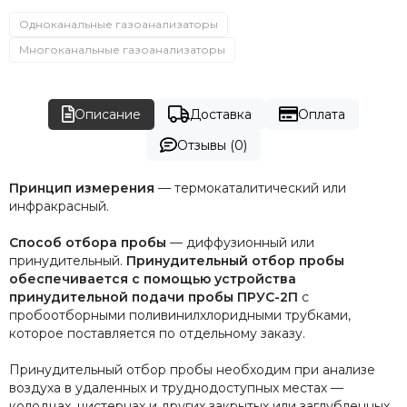
Одноканальные газоанализаторы
Многоканальные газоанализаторы
Описание
Доставка
Оплата
Отзывы (0)
Принцип измерения
— термокаталитический или
инфракрасный.
Способ отбора пробы
— диффузионный или
принудительный.
Принудительный отбор пробы
обеспечивается с помощью устройства
принудительной подачи пробы ПРУС-2П
с
пробоотборными поливинилхлоридными трубками,
которое поставляется по отдельному заказу.
Принудительный отбор пробы необходим при анализе
воздуха в удаленных и труднодоступных местах —
колодцах, цистернах и других закрытых или заглубленных