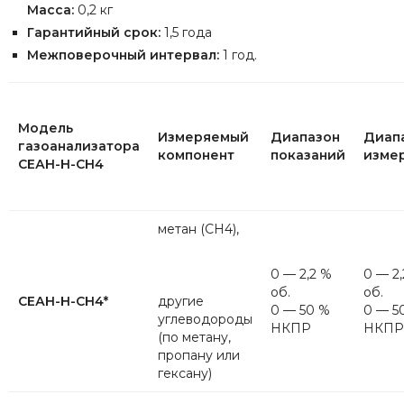
Масса:
0,2 кг
Гарантийный срок:
1,5 года
Межповерочный интервал:
1 год.
Модель
Измеряемый
Диапазон
Диап
газоанализатора
компонент
показаний
изме
СЕАН-Н-CH4
метан (СН4),
0 — 2,2 %
0 — 2
об.
об.
СЕАН-Н-СН4*
другие
0 — 50 %
0 — 5
углеводороды
НКПР
НКПР
(по метану,
пропану или
гексану)