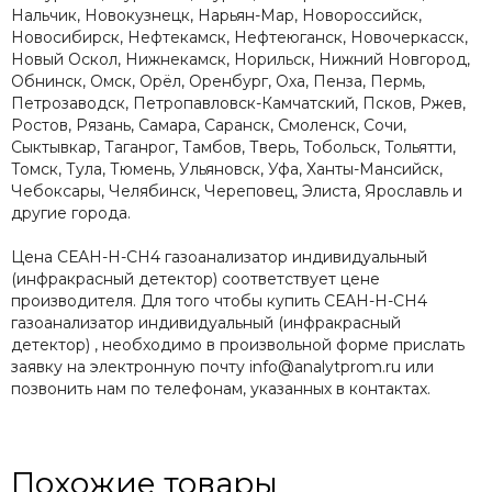
Нальчик, Новокузнецк, Нарьян-Мар, Новороссийск,
Новосибирск, Нефтекамск, Нефтеюганск, Новочеркасск,
Новый Оскол, Нижнекамск, Норильск, Нижний Новгород,
Обнинск, Омск, Орёл, Оренбург, Оха, Пенза, Пермь,
Петрозаводск, Петропавловск-Камчатский, Псков, Ржев,
Ростов, Рязань, Самара, Саранск, Смоленск, Сочи,
Сыктывкар, Таганрог, Тамбов, Тверь, Тобольск, Тольятти,
Томск, Тула, Тюмень, Ульяновск, Уфа, Ханты-Мансийск,
Чебоксары, Челябинск, Череповец, Элиста, Ярославль и
другие города.
Цена СЕАН-Н-СН4 газоанализатор индивидуальный
(инфракрасный детектор) соответствует цене
производителя. Для того чтобы купить СЕАН-Н-СН4
газоанализатор индивидуальный (инфракрасный
детектор) , необходимо в произвольной форме прислать
заявку на электронную почту info@analytprom.ru или
позвонить нам по телефонам, указанных в контактах.
Похожие товары