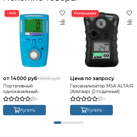
−30%
14000 руб
Цена по запросу
19900 руб
Портативный
Газоанализатор MSA ALTAIR
одноканальный
(Альтаир) (2-годичный)
газоанализатор "ТОП-СЕНС
0
0
210"
Купить
Купить