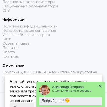
Переносные газоанализаторы
Стационарные газоанализаторы
СИЗ
Информация
Политика конфиденциальности
Пользовательское соглашение
Условия обмена и возврата
Блог
Обратная связь
Доставка
Оплата
Контакты
О компании
Компания «ДЕТЕКТОР ГАЗА №1» специализируется на
поставках газоанализаторов, с доставкой в Москве, МО и
регионах РФ.
Этот сайт использует cookie-файлы и другие
технологии, чтобы помочь Вам в навигации, а
Александр Смирнов
Отдел клиентского сервиса
также для предоставления лучшего
пользовательского опыта и анализа
2026 © ДЕТЕКТОР ГАЗА 1.
Карта сайта
Добрый день!
использования наших продуктов и услуг.